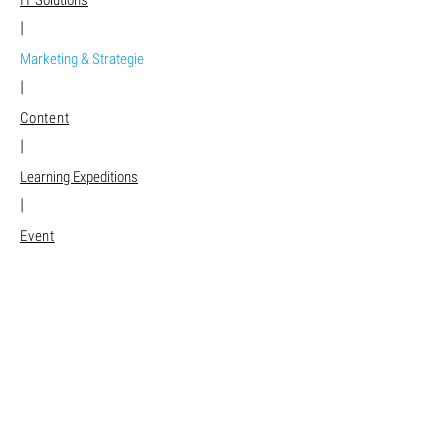
IT Solutions
|
Marketing & Strategie
|
Content
|
Learning Expeditions
|
Event
|
PR & Medien
Unsere Referenzen
canal-plus
Lagache Group