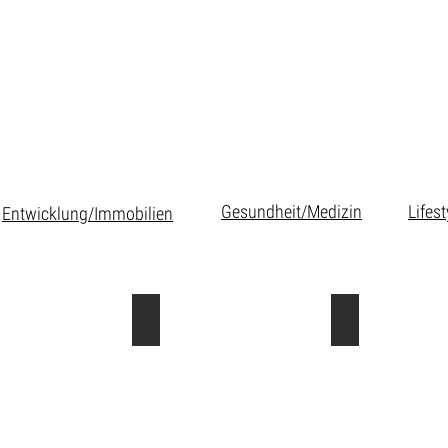
Gesundheit/Medizin
Lifes
Entwicklung/Immobilien
Créateurs
4temps
Les boutiques 