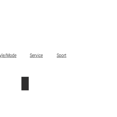
tyle/Mode
Service
Sport
du palais
forum des halles